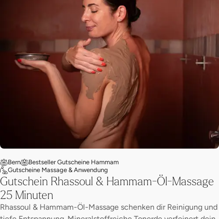
Bern
Bestseller Gutscheine Hammam
Gutscheine Massage & Anwendung
Gutschein Rhassoul & Hammam-Öl-Massage
25 Minuten
Rhassoul & Hammam-Öl-Massage schenken dir Reinigung und
tiefe Entspannung. Mineralstoffreiche Tonerde verfeinert dein