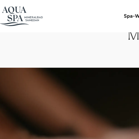
Spa-W
M