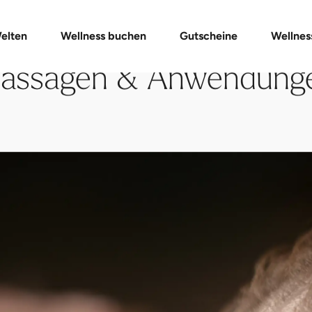
Gutschein-Shop
Day Spa Packages
Gutschein prüfen
Massagen & Anwendungen
FAQ Gutschein
elten
Wellness buchen
Gutscheine
Wellnes
assagen & Anwendung