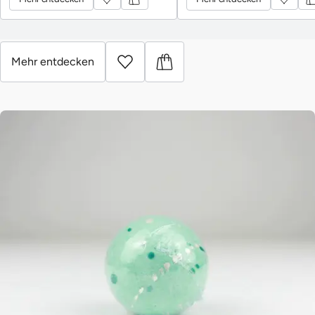
Bambuskörnern verwöhnt die Haut und Sinne. Exklusiv für das
Römisch-Irische Spa-Ritual im Hürlimannbad Zürich kreiert.
Mehr entdecken