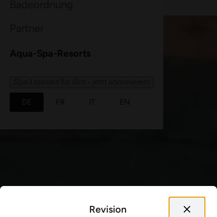
Badeordnung
Partner
Aqua-Spa-Resorts
Spa-Updates für dich - jetzt abonnieren!
DE
FR
IT
EN
Revision