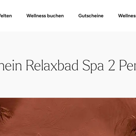
ay Spa Packages
Gutschein-Shop
Gutschein prüfen
Massagen & Anwendungen
FAQ Gutschein
Eve
elten
Wellness buchen
Gutscheine
Wellnes
hein Relaxbad Spa 2 Pe