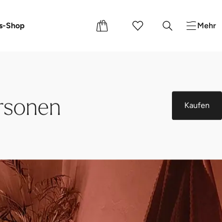
e
nts
s-Shop
Mehr
rsonen
Kaufen