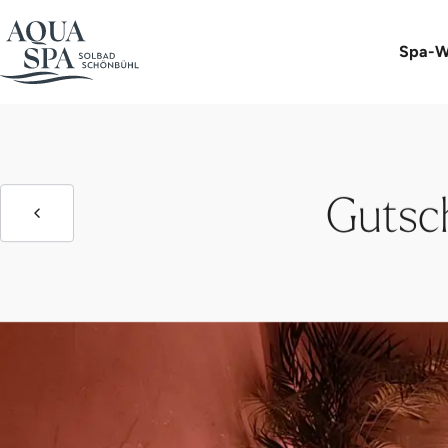
D
Spa-W
Gutsc