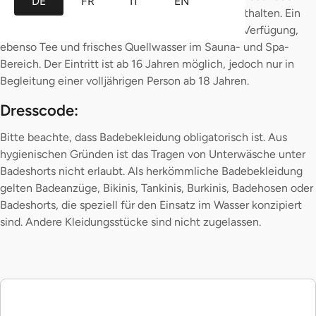
DE
FR
IT
EN
der Eintritt ins NaturSolebad und in die Sauna enthalten. Ein
Bademantel sowie ein Saunatuch stehen dir zur Verfügung,
ebenso Tee und frisches Quellwasser im Sauna- und Spa-
Bereich. Der Eintritt ist ab 16 Jahren möglich, jedoch nur in
Begleitung einer volljährigen Person ab 18 Jahren.
Dresscode:
Bitte beachte, dass Badebekleidung obligatorisch ist. Aus
hygienischen Gründen ist das Tragen von Unterwäsche unter
Badeshorts nicht erlaubt. Als herkömmliche Badebekleidung
gelten Badeanzüge, Bikinis, Tankinis, Burkinis, Badehosen oder
Badeshorts, die speziell für den Einsatz im Wasser konzipiert
sind. Andere Kleidungsstücke sind nicht zugelassen.