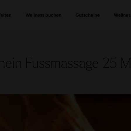
m Ritual Packages
Gutschein-Shop
Gutschein prüfen
Massagen & Anwendungen
FAQ Gutschein
elten
Wellness buchen
Gutscheine
Wellnes
hein Fussmassage 25 M