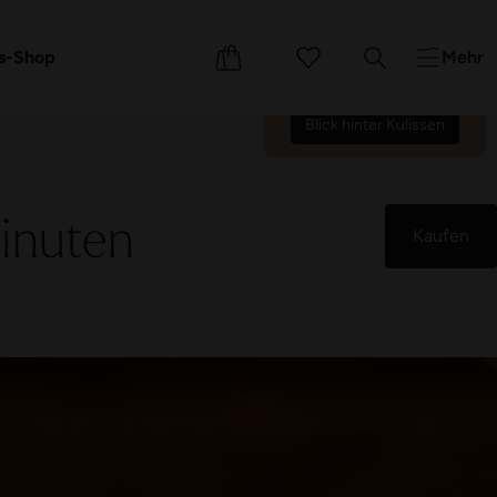
Wir zählen die Tage bis zur
Wiedereröffnung am
e
Events
s-Shop
Mehr
17.10.26.
71
10
12
48
:
:
:
Blick hinter Kulissen
inuten
Kaufen