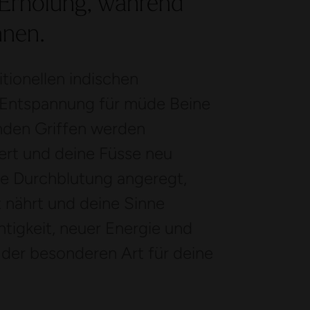
t Erholung, während
nnen.
itionellen indischen
 Entspannung für müde Beine
enden Griffen werden
ert und deine Füsse neu
ie Durchblutung angeregt,
 nährt und deine Sinne
htigkeit, neuer Energie und
der besonderen Art für deine