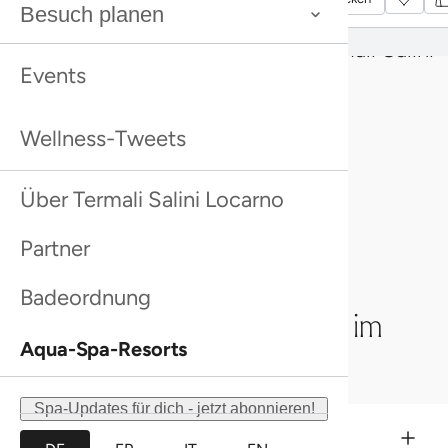
Besuch planen
Bitte beachten: Massagen und Anwendungen
sind nur mit einem Eintritt ins Termali Salini
Events
Locarno buchbar.
Wellness-Tweets
Über Termali Salini Locarno
Partner
Badeordnung
Massagen & Anwendungen im
Aqua-Spa-Resorts
Überblick
Spa-Updates für dich - jetzt abonnieren!
Teilmassage