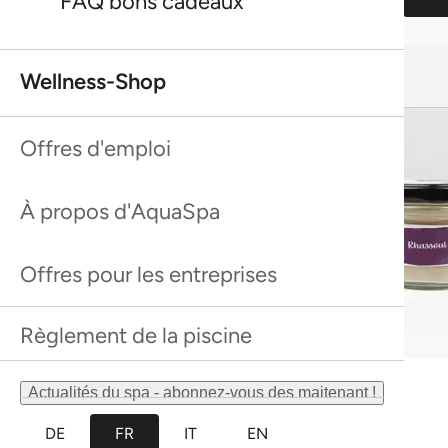
FAQ bons cadeaux
Catégorie
Cela pourrait aussi te plaire :
Wellness-Shop
Cela pourrait aussi te plaire :
Prix
Offres d'emploi
Choisir un spa
Prestations comprises
À propos d'AquaSpa
Durée du soin
Offres pour les entreprises
Nombre de personnes
Règlement de la piscine
Accès bien-être
Meilleure vente
Rhassoul
Meilleure vente
Actualités du spa - abonnez-vous des maitenant !
Rhassoul
Meilleure vente
Gommage douche à l’argousier Farfalla
Meilleure vente
DE
FR
IT
EN
Gommage douche à l’argousier Farfalla