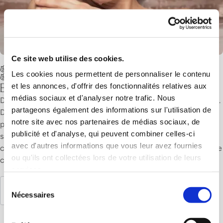
Ce site web utilise des cookies.
Berne
Meilleures ventes bons hammam
Les cookies nous permettent de personnaliser le contenu
Bons cadeaux hammam forfaits rituels
Bon cadeau Day Spa Salt & Soap
et les annonces, d'offrir des fonctionnalités relatives aux
médias sociaux et d'analyser notre trafic. Nous
Day Spa Salt & Soap allie nettoyage, soin et profonde détente.
partageons également des informations sur l'utilisation de
Découvrez le rituel du hammam avec chaleur et vapeur,
notre site avec nos partenaires de médias sociaux, de
profitez d'un Massage Hammam traditionnel à la mousse de
publicité et d'analyse, qui peuvent combiner celles-ci
savon bienfaisant ainsi qu'un bain vivifiant aux sels marins. En
avec d'autres informations que vous leur avez fournies
cadeau, repartez avec une huile nourrissante – une expérience
ou qu'ils ont collectées lors de votre utilisation de leurs
complète pour le corps et l'esprit.
services.
Sélection
Découvrir davantage
Nécessaires
du
consentement