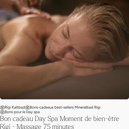
Rigi Kaltbad
Bons-cadeaux best-sellers Mineralbad Rigi
Bons pour le Day spa
Bon cadeau Day Spa Moment de bien-ètre
Rigi - Massage 75 minutes