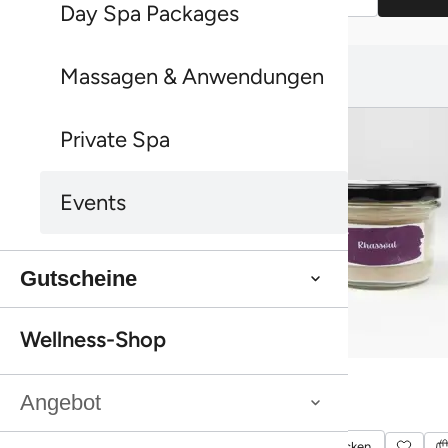
Day Spa Packages
Das könnte dir auch gefallen:
Massagen & Anwendungen
Das könnte dir auch gefallen:
Private Spa
Events
Gutscheine
Wellness-Shop
Bestseller
Bestseller
Sanddorn Duschpeeling Farfalla
Rhassoul
Bestseller
Bestseller
Sanddorn Duschpeeling Farfalla
Rhassoul
Angebot
Mehr entdecken
Mehr entdecken
Mehr entdecken
Mehr entdecken