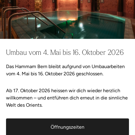
Weiter einkaufen
Jetzt zur Kasse
Gutscheine
Wellness-Shop
Wellness-Shop
Aqua Spa-Welten
Hammam Bern
Angebot
Massagen & Anwendungen
Weiter einkaufen
Alles in Warenkorb
Angebot
Hammam-Ritual
Umbau vom 4. Mai bis 16. Oktober 2026
Eine belebende Massage oder wohltuende
Rhassoul-Packung
Das Hammam Bern bleibt aufgrund von Umbauarbeiten
Anwendung sind die ideale Ergänzung zu
vom 4. Mai bis 16. Oktober 2026 geschlossen.
Bistro
deinem Spa-Erlebnis. Mit hochwertigen Ölen
und gezielten Techniken findest du
Ab 17. Oktober 2026 heissen wir dich wieder herzlich
Massagen & Anwendungen
willkommen – und entführen dich erneut in die sinnliche
Entspannung, lässt los und fühlst dich
Welt des Orients.
rundum wohl. Buche deinen Termin am
besten schon von zu Hause aus, um dir
Besuch planen
deinen Wunschtermin zu sichern.
Öffnungszeiten