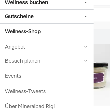
Wellness buchen
Weiter einkaufen
Weiter einkaufen
Gutscheine
Wellness-Shop
Das könnte dir auch gefallen:
Das könnte dir auch gefallen:
Angebot
Besuch planen
Events
Wellness-Tweets
Über Mineralbad Rigi