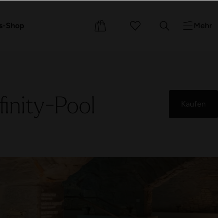
e
Events
Kurse
s-Shop
Mehr
inity-Pool
Kaufen