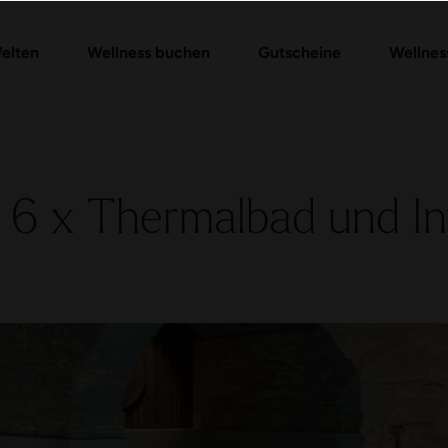
Gutschein-Shop
Day Spa Packages
Gutschein prüfen
Massagen & Anwendungen
FAQ Gutschein
elten
Wellness buchen
Gutscheine
Wellnes
 6 x Thermalbad und Inf