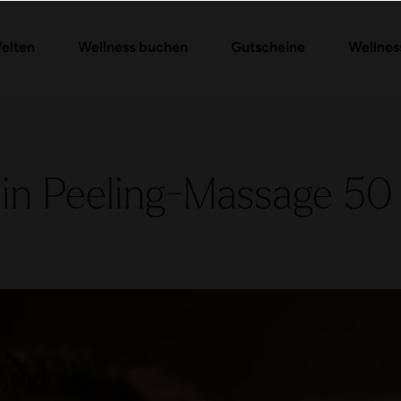
Gutschein-Shop
Day Spa Packages
Gutschein prüfen
Massagen & Anwendungen
FAQ Gutschein
elten
Wellness buchen
Gutscheine
Wellnes
in Peeling-Massage 50