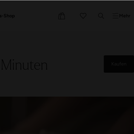
e
Events
Kurse
s-Shop
Mehr
 Minuten
Kaufen