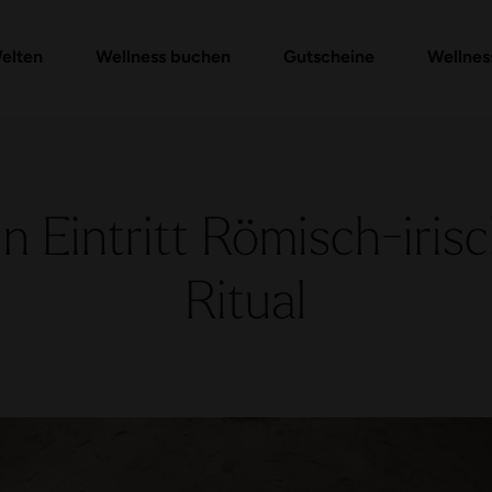
Gutschein-Shop
Day Spa Packages
Gutschein prüfen
Massagen & Anwendungen
FAQ Gutschein
elten
Wellness buchen
Gutscheine
Wellnes
n Eintritt Römisch-iris
Ritual