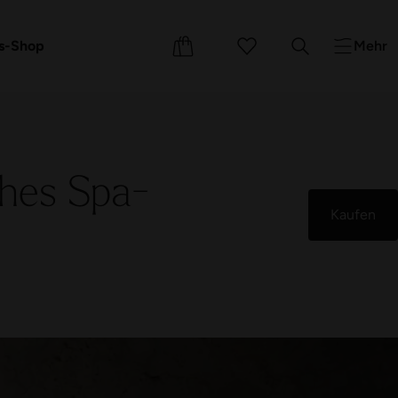
e
Events
Kurse
s-Shop
Mehr
ches Spa-
Kaufen