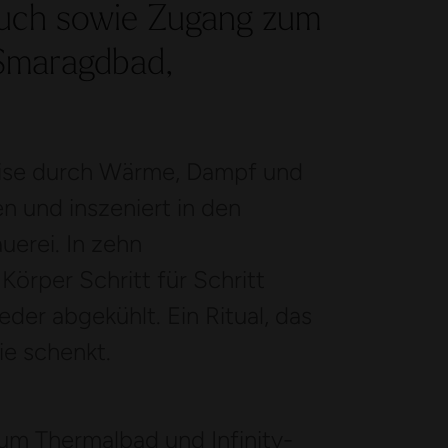
tuch sowie Zugang zum
 Smaragdbad,
Reise durch Wärme, Dampf und
en und inszeniert in den
erei. In zehn
örper Schritt für Schritt
der abgekühlt. Ein Ritual, das
ie schenkt.
zum Thermalbad und Infinity-