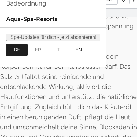
Badeordnung
Wirkung von Salz mit den wohltuenden
Essenzen kostbarer Kräuteröle und schenkt
Aqua-Spa-Resorts
dir eine intensive Auszeit voller Entspannung
und Regeneration. Mit langsamen,
Spa-Updates für dich - jetzt abonnieren!
ausleitenden Bewegungen werden
DE
FR
IT
EN
Spannungen sanft gelöst, während dein
Körper Schritt für Schritt loslassen darf. Das
Salz entfaltet seine reinigende und
entschlackende Wirkung, aktiviert die
Hautfunktionen und unterstützt die natürliche
Entgiftung. Zugleich hüllt dich das Kräuteröl
in einen beruhigenden Duft, pflegt die Haut
und umschmeichelt deine Sinne. Blockaden in