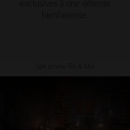
Passez des moments de détente à deux dans
le spa privé. Un Enveloppement corporel, un
bain de Cléopâtre au lait, un délicieux
assiette apéritive et le massage au lait et aux
pochons d’herbes viendront parachever votre
escapade.
Réserver un spa privé
Formules Day Spa à l'Hürlimannbad