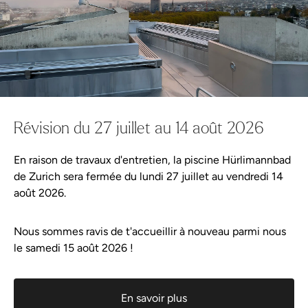
Réserver le bien-être
Cela pourrait aussi te plaire :
Bons cadeaux
Catégorie
Cela pourrait aussi te plaire :
Region
Wellness-Shop
Révision du 27 juillet au 14 août 2026
Offre
En raison de travaux d'entretien, la piscine Hürlimannbad
Planifier votre visite
de Zurich sera fermée du lundi 27 juillet au vendredi 14
août 2026.
Événements
Nous sommes ravis de t'accueillir à nouveau parmi nous
Meilleure vente
le samedi 15 août 2026 !
Wellness-Tweets
Rhassoul
Meilleure vente
Rhassoul
Meilleure vente
Gommage douche à l’argousier Farfalla
A propos de Hürlimannbad Zürich
Meilleure vente
En savoir plus
Gommage douche à l’argousier Farfalla