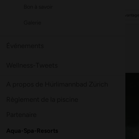
parking le plus proche se trouve à Sihlcity. Nous te
Bon à savoir
Découvrir davantage
Découvrir davantag
recommandons de venir confortablement avec les transports
Découvrir davantage
Découvrir davantag
publics.
Galerie
Adresse de l'établissement : Brandschenkestrasse 150, 8002
Zurich
Événements
Wellness-Tweets
A propos de Hürlimannbad Zürich
Règlement de la piscine
Partenaire
Aqua-Spa-Resorts