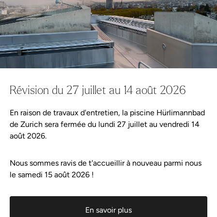
Réserver le bien-être
Cela pourrait aussi te plaire :
Réserver une entrée
Cela pourrait aussi te plaire :
Formules Day Spa
Révision du 27 juillet au 14 août 2026
Massages et soins
En raison de travaux d'entretien, la piscine Hürlimannbad
de Zurich sera fermée du lundi 27 juillet au vendredi 14
Événements
août 2026.
Cours
Nous sommes ravis de t'accueillir à nouveau parmi nous
Meilleure vente
le samedi 15 août 2026 !
Rhassoul
Meilleure vente
Rhassoul
Meilleure vente
Bons cadeaux
Gommage douche à l’argousier Farfalla
Meilleure vente
En savoir plus
Gommage douche à l’argousier Farfalla