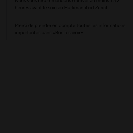
Nous vous recommandons d’arriver au moins 1 à 2
heures avant le soin au Hürlimannbad Zürich.
Merci de prendre en compte toutes les informations
importantes dans
«
Bon à savoir
»