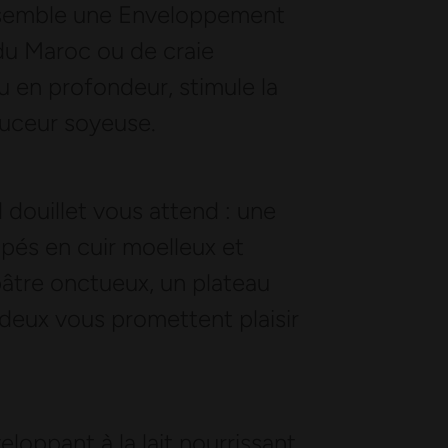
ensemble une Enveloppement
 du Maroc ou de craie
u en profondeur, stimule la
ouceur soyeuse.
d douillet vous attend : une
pés en cuir moelleux et
pâtre onctueux, un plateau
 deux vous promettent plaisir
loppant à la lait nourrissant