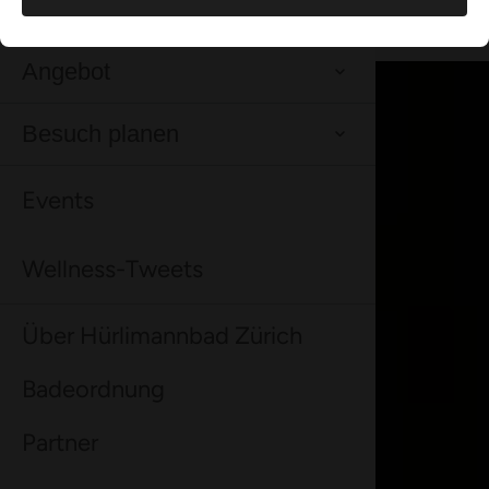
Wellness-Shop
Angebot
Besuch planen
Events
Wellness-Tweets
Über Hürlimannbad Zürich
Badeordnung
Partner