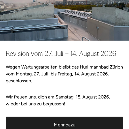
Eintritt buchen
Das könnte dir auch gefallen:
Das könnte dir auch gefallen:
Day Spa Packages
Revision vom 27. Juli – 14. August 2026
Massagen & Anwendungen
Wegen Wartungsarbeiten bleibt das Hürlimannbad Zürich
Events
vom Montag, 27. Juli, bis Freitag, 14. August 2026,
geschlossen.
Kurse
Wir freuen uns, dich am Samstag, 15. August 2026,
Bestseller
Bestseller
wieder bei uns zu begrüssen!
Sanddorn Duschpeeling Farfalla
Rhassoul
Bestseller
Bestseller
Gutscheine
Sanddorn Duschpeeling Farfalla
Rhassoul
Mehr entdecken
Mehr entdecken
Mehr dazu
Mehr entdecken
Mehr entdecken