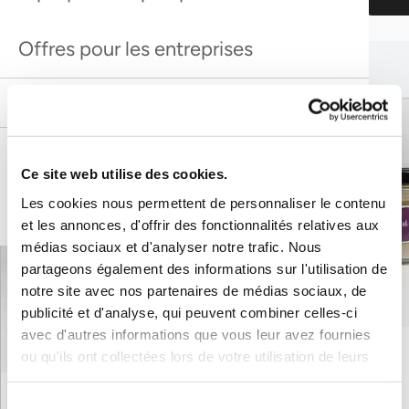
Offres pour les entreprises
Cela pourrait aussi te plaire :
Cela pourrait aussi te plaire :
Règlement de la piscine
Actualités du spa - abonnez-vous des maitenant !
Ce site web utilise des cookies.
DE
FR
IT
EN
Les cookies nous permettent de personnaliser le contenu
et les annonces, d'offrir des fonctionnalités relatives aux
médias sociaux et d'analyser notre trafic. Nous
partageons également des informations sur l'utilisation de
notre site avec nos partenaires de médias sociaux, de
publicité et d'analyse, qui peuvent combiner celles-ci
Meilleure vente
avec d'autres informations que vous leur avez fournies
Rhassoul
Meilleure vente
ou qu'ils ont collectées lors de votre utilisation de leurs
Rhassoul
Meilleure vente
services.
Gommage douche à l’argousier Farfalla
Meilleure vente
Sélection
Gommage douche à l’argousier Farfalla