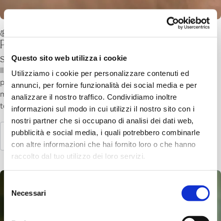
Berna
Prenotazione massaggio & applicazione
Prenotazione Massaggio Hammam con
schiuma 25 minuti
Questo sito web utilizza i cookie
Il Massaggio Hammam con schiuma combina un delicato
Utilizziamo i cookie per personalizzare contenuti ed
peeling con una soffice e calda schiuma e movimenti di
annunci, per fornire funzionalità dei social media e per
massaggio fluidi. La tua pelle viene purificata e nutrita, le
analizzare il nostro traffico. Condividiamo inoltre
tensioni si sciolgono e ritrovi la tua pace interiore.
informazioni sul modo in cui utilizzi il nostro sito con i
nostri partner che si occupano di analisi dei dati web,
pubblicità e social media, i quali potrebbero combinarle
Scopri di più
con altre informazioni che hai fornito loro o che hanno
raccolto dal tuo utilizzo dei loro servizi.
Selezione
Necessari
del
consenso