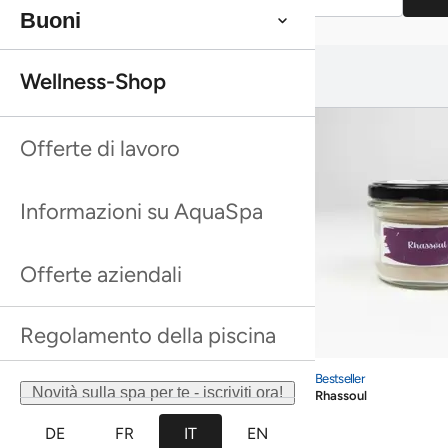
Buoni
Categoria
Ti potrebbe interessare anche:
Wellness-Shop
Ti potrebbe interessare anche:
Prezzo
Seleziona la spa
Offerte di lavoro
Servizi inclusi
Informazioni su AquaSpa
Durata del trattamento
Offerte aziendali
Numero di persone
Regolamento della piscina
Ingresso wellness
Bestseller
Rhassoul
Bestseller
Novità sulla spa per te - iscriviti ora!
Rhassoul
Bestseller
Peeling doccia all'olivello spinoso Farfalla
Bestseller
DE
FR
IT
EN
Peeling doccia all'olivello spinoso Farfalla