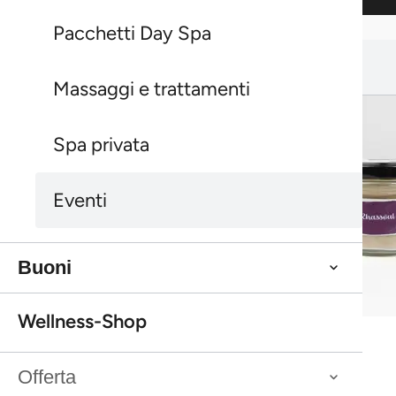
Pacchetti Day Spa
Ti potrebbe interessare anche:
Ti potrebbe interessare anche:
Massaggi e trattamenti
Spa privata
Eventi
Buoni
Bestseller
Wellness-Shop
Rhassoul
Bestseller
Rhassoul
Bestseller
Peeling doccia all'olivello spinoso Farfalla
Offerta
Bestseller
Peeling doccia all'olivello spinoso Farfalla