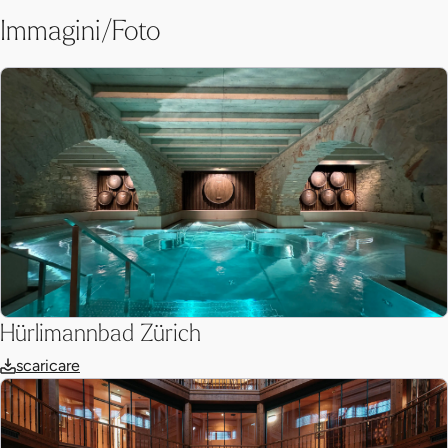
Immagini/Foto
Hürlimannbad Zürich
scaricare