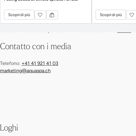
esempio "©Aqua-Spa-Resorts AG" o "© Hürlimannbad
Scopri di più
Scopri di più
Zürich".
Scopri di più
Scopri di più
Avete bisogno di altro materiale o state progettando una
collaborazione o una sponsorizzazione? Scriveteci via
e-mail
.
Contatto con i media
Telefono:
+41 41 921 41 03
marketing@aquaspa.ch
Loghi