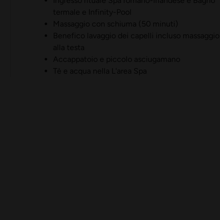
Ingresso rituale Spa romano-irlandese e Bagno
termale e Infinity-Pool
Massaggio con schiuma (50 minuti)
Benefico lavaggio dei capelli incluso massaggio
alla testa
Accappatoio e piccolo asciugamano
Tè e acqua nella L'area Spa