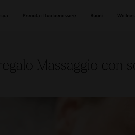
gresso
 di buoni regalo
Pacchetti Day Spa
Verifica buono regalo
Massaggi e trattamenti
FAQ buoni
 spa
Prenota il tuo benessere
Buoni
Wellnes
regalo Massaggio con 