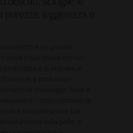
delicati, scioglie le
na purezza, leggerezza e
ilassamento e un piacere
inizia il tuo rituale con un
n profondità e la prepara al
nfortevole e profumata
ovimenti di massaggio fluidi e
 I movimenti ritmici rilassano la
onde e riequilibrano le tue
elicatamente sulla pelle, si
rezza e protezione –