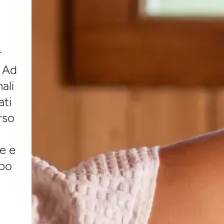
r
. Ad
ali
ti
rso
e e
mpo