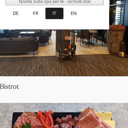
Novità sulla spa per te - iscriviti ora!
DE
FR
IT
EN
Bistrot