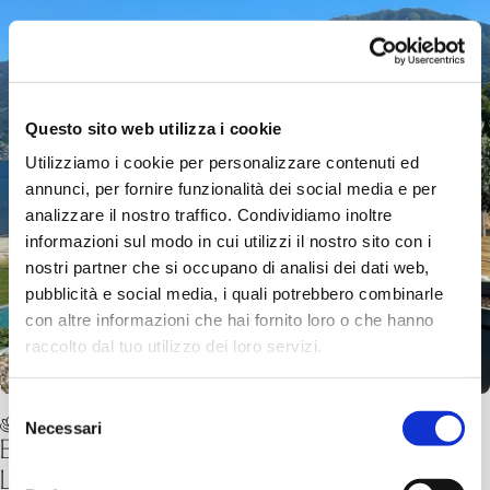
Questo sito web utilizza i cookie
Utilizziamo i cookie per personalizzare contenuti ed
annunci, per fornire funzionalità dei social media e per
analizzare il nostro traffico. Condividiamo inoltre
informazioni sul modo in cui utilizzi il nostro sito con i
nostri partner che si occupano di analisi dei dati web,
pubblicità e social media, i quali potrebbero combinarle
con altre informazioni che hai fornito loro o che hanno
raccolto dal tuo utilizzo dei loro servizi.
Selezione
Buoni Ingressi
Necessari
del
Buoni regalo ingresso Bagni salini naturali &
consenso
Lido Locarno