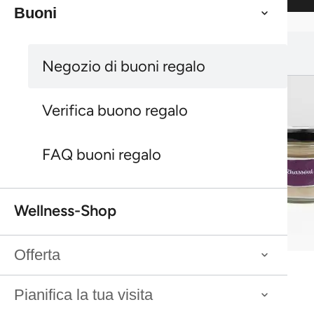
Buoni
Ti potrebbe interessare anche:
Ti potrebbe interessare anche:
Negozio di buoni regalo
Verifica buono regalo
FAQ buoni regalo
Wellness-Shop
Bestseller
Offerta
Rhassoul
Bestseller
Rhassoul
Bestseller
Pianifica la tua visita
Peeling doccia all'olivello spinoso Farfalla
Bestseller
Buoni più venduti Termali Salini Locarno
Peeling doccia all'olivello spinoso Farfalla