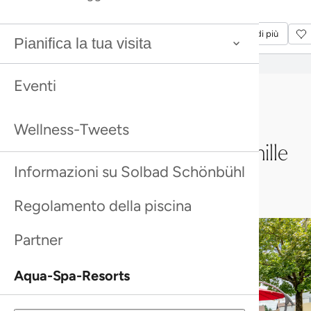
completamente rilassato.
Scopri di più
Scopri di più
Il Bistrot è aperto al pubblico e serve piatti caldi fino alle 21.00.
Scopri di più
Scopri di più
Pianifica la tua visita
Eventi
Wellness-Tweets
Le immagini dicono più di mille
Informazioni su Solbad Schönbühl
parole
Regolamento della piscina
Partner
Aqua-Spa-Resorts