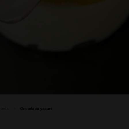
weets
Granola au yaourt