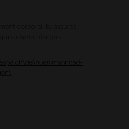
ent corporal, tu assures
spa romano-irlandais.
aspa.ch\de\huerlimannbad-
gen\