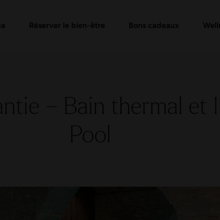
e
de bons d'achat
Formules Day Spa
Vérifier un bon cadeau
Massages et soins
FAQ bon
Évén
pa
Réserver le bien-être
Bons cadeaux
Well
ntie – Bain thermal et I
Pool