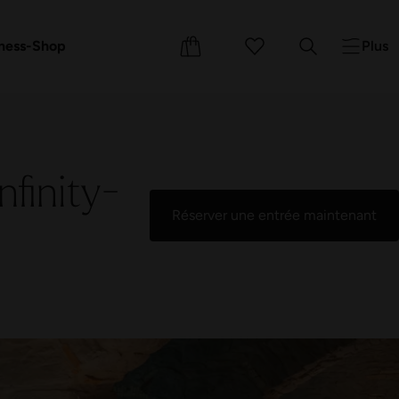
s cadeaux
ements
Cours
ness-Shop
Plus
nfinity-
Réserver une entrée maintenant