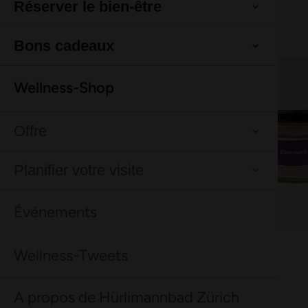
Réserver le bien-être
Cela pourrait aussi te plaire :
Cela pourrait aussi te plaire :
Bons cadeaux
Wellness-Shop
Offre
Planifier votre visite
Événements
Meilleure vente
Meilleure vente
Wellness-Tweets
Rhassoul
Rhassoul
Meilleure vente
Meilleure vente
Gommage douche à l’argousier Farfalla
Gommage douche à l’argousier Farfalla
A propos de Hürlimannbad Zürich