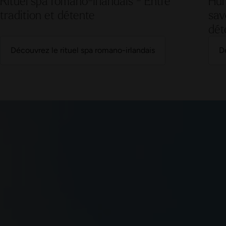
Rituel spa romano-irlandais - Entre
Hür
tradition et détente
sav
dét
Découvrez le rituel spa romano-irlandais
Dé