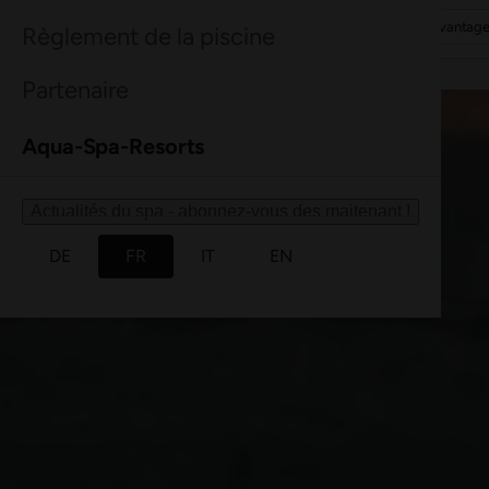
Découvrir davantage
Découvrir davantage
Découvrir davantag
Découvrir davantag
Règlement de la piscine
Partenaire
Aqua-Spa-Resorts
Actualités du spa - abonnez-vous des maitenant !
DE
FR
IT
EN