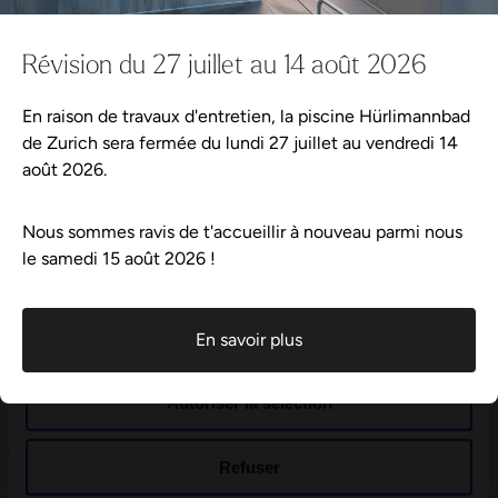
consentement
Réserver le bien-être
Bons cadeaux
Wellness4Home
Préférences
Révision du 27 juillet au 14 août 2026
Cela pourrait aussi te plaire :
Bons cadeaux
Cela pourrait aussi te plaire :
Statistiques
En raison de travaux d'entretien, la piscine Hürlimannbad
Wellness-Shop
Continuer les achats
de Zurich sera fermée du lundi 27 juillet au vendredi 14
août 2026.
Marketing
Offre
2
Adresse
Nous sommes ravis de t'accueillir à nouveau parmi nous
le samedi 15 août 2026 !
3
Livraison
Afficher les détails
Planifier votre visite
4
Conclusion
Tout autoriser
Événements
En savoir plus
Meilleure vente
Autoriser la sélection
Wellness-Tweets
Rhassoul
Meilleure vente
Rhassoul
Meilleure vente
© 2026 Hürlimannbad Zürich
Refuser
Gommage douche à l’argousier Farfalla
A propos de Hürlimannbad Zürich
Meilleure vente
Offres d'emploi
Médias et presse
Durabilité
Engagement Sport
Gommage douche à l’argousier Farfalla