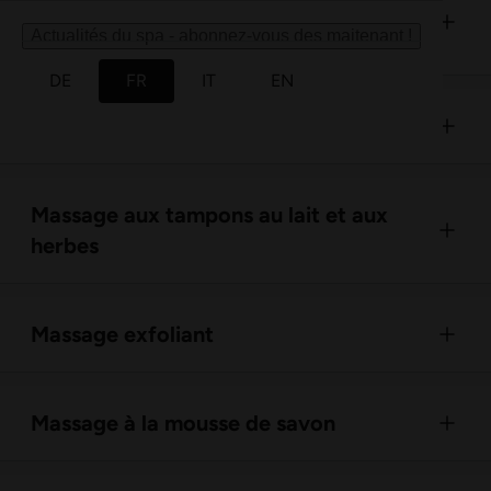
Massage au miel, au gingembre et à
l'huile
Actualités du spa - abonnez-vous des maitenant !
DE
FR
IT
EN
Massage vital Hürlimann
Massage aux tampons au lait et aux
herbes
Massage exfoliant
Massage à la mousse de savon