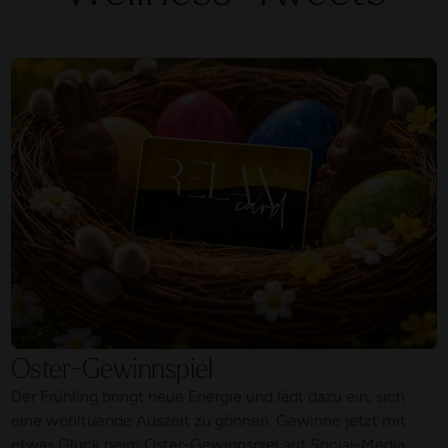
Oster-Gewinnspiel
Der Frühling bringt neue Energie und lädt dazu ein, sich
eine wohltuende Auszeit zu gönnen. Gewinne jetzt mit
etwas Glück beim Oster-Gewinnspiel auf Social-Media