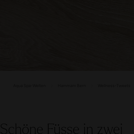
Aqua Spa-Welten
Hammam Bern
Wellness-Tweets
Schöne Füsse in zwei