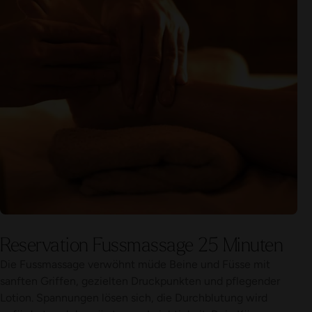
Reservation Fussmassage 25 Minuten
Die Fussmassage verwöhnt müde Beine und Füsse mit
sanften Griffen, gezielten Druckpunkten und pflegender
Lotion. Spannungen lösen sich, die Durchblutung wird