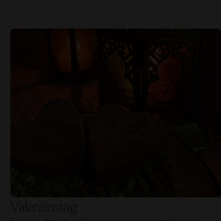
Valentinstag
Schenke deinem Lieblingsmenschen eine wohltuende