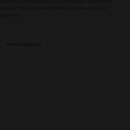
gefördert und du spürst neue Leichtigkeit. Dein Körper
findet Erholung, während deine Füsse neue Energie
gewinnen.
Mehr entdecken