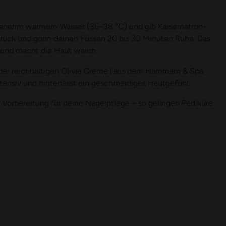
.
ngenehm warmem Wasser (36–38 °C) und gib Kaisernatron-
urück und gönn deinen Füssen 20 bis 30 Minuten Ruhe. Das
e und macht die Haut weich.
 der reichhaltigen Olivia Creme (aus dem Hammam & Spa
ntensiv und hinterlässt ein geschmeidiges Hautgefühl.
e Vorbereitung für deine Nagelpflege – so gelingen Pediküre