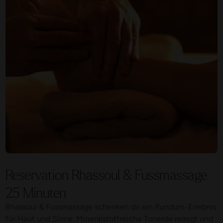
Reservation Rhassoul & Fussmassage
25 Minuten
Rhassoul & Fussmassage schenken dir ein Rundum-Erlebnis
für Haut und Sinne. Mineralstoffreiche Tonerde reinigt und