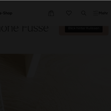
Wir zählen die Tage bis zur
Wiedereröffnung am
e
Events
s-Shop
Mehr
17.10.26.
72
02
30
09
:
:
:
höne Füsse
Blick hinter Kulissen