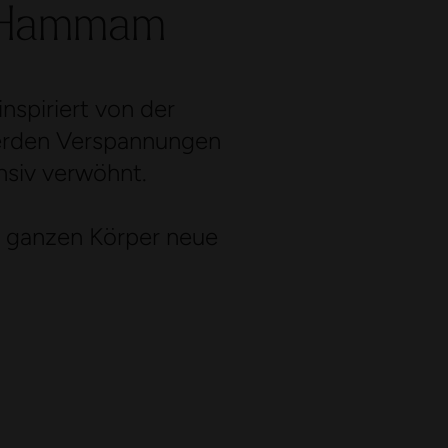
m Hammam
spiriert von der
 werden Verspannungen
nsiv verwöhnt.
 ganzen Körper neue