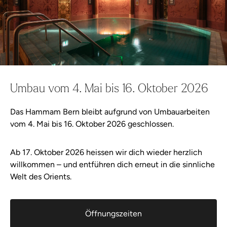
Weiter einkaufen
Jetzt zur Kasse
Gutscheine
Wellness-Shop
Wellness-Shop
Präferenzen
Gutscheine
Wellness-Shop
Weiter einkaufen
Alles in Warenkorb
Angebot
Statistiken
Besuch planen
Weiter einkaufen
Marketing
Umbau vom 4. Mai bis 16. Oktober 2026
Events
2
Adresse
Das Hammam Bern bleibt aufgrund von Umbauarbeiten
Details zeigen
vom 4. Mai bis 16. Oktober 2026 geschlossen.
3
Lieferung
Wellness-Tweets
Ab 17. Oktober 2026 heissen wir dich wieder herzlich
Alle zulassen
4
Abschluss
willkommen – und entführen dich erneut in die sinnliche
Über Hammam Bern
Welt des Orients.
Auswahl erlauben
Badeordnung
Ablehnen
Öffnungszeiten
Partner
© 2026 Hammam Bern