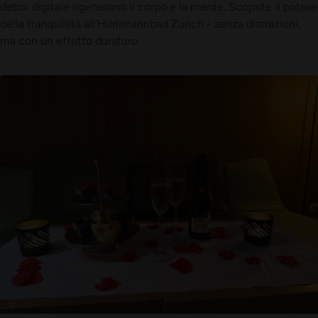
detox digitale rigenerano il corpo e la mente. Scoprite il potere
della tranquillità all'Hürlimannbad Zürich - senza distrazioni,
ma con un effetto duraturo.