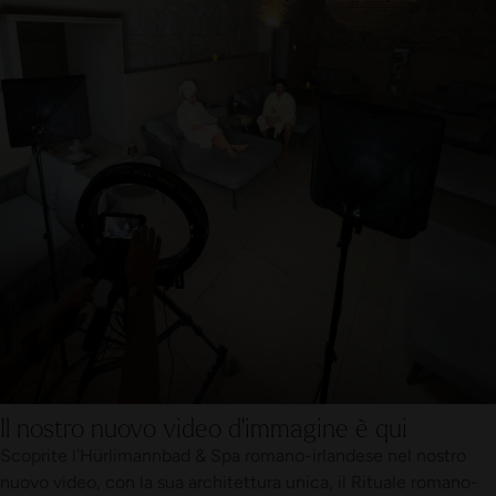
Il nostro nuovo video d'immagine è qui
Scoprite l'Hürlimannbad & Spa romano-irlandese nel nostro
nuovo video, con la sua architettura unica, il Rituale romano-