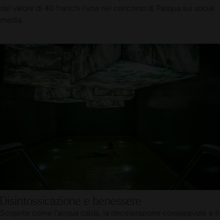
del valore di 40 franchi l'una nel concorso di Pasqua sui social
media.
Disintossicazione e benessere
Scoprite come l'acqua calda, la decelerazione consapevole e il