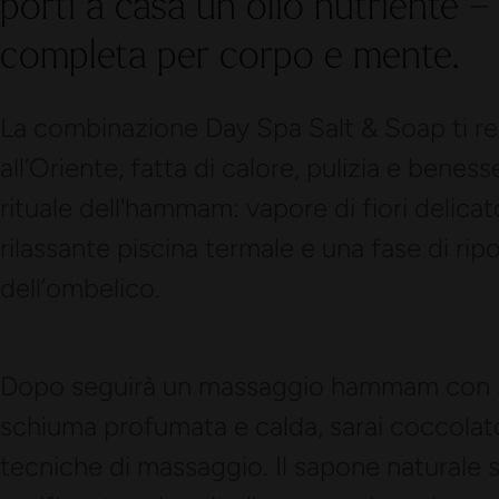
porti a casa un olio nutriente –
completa per corpo e mente.
La combinazione Day Spa Salt & Soap ti re
all’Oriente, fatta di calore, pulizia e benes
rituale dell'hammam: vapore di fiori delicat
rilassante piscina termale e una fase di rip
dell’ombelico.
Dopo seguirà un massaggio hammam con s
schiuma profumata e calda, sarai coccolato
tecniche di massaggio. Il sapone naturale s