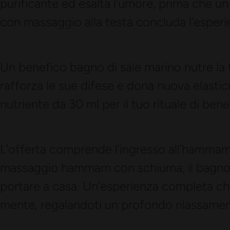
purificante ed esalta l’umore, prima che un 
con massaggio alla testa concluda l’esperi
Un benefico bagno di sale marino nutre la t
rafforza le sue difese e dona nuova elasticit
nutriente da 30 ml per il tuo rituale di ben
L’offerta comprende l’ingresso all’hammam 
massaggio hammam con schiuma, il bagno di
portare a casa. Un’esperienza completa che 
mente, regalandoti un profondo rilassamen