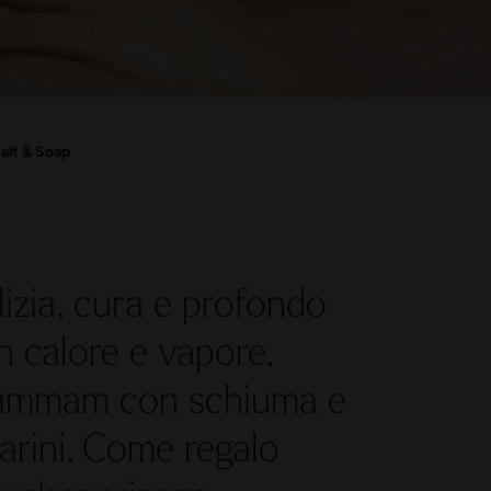
alt & Soap
izia, cura e profondo
n calore e vapore,
 hammam con schiuma e
marini. Come regalo