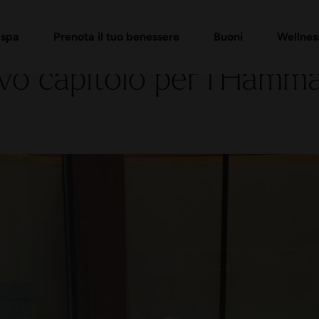
i per il rituale dell'hammam
 di buoni regalo
Verifica buono regalo
Massaggi e trattamenti
FAQ buoni
 spa
Prenota il tuo benessere
Buoni
Wellnes
vo capitolo per l’Hamm