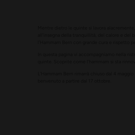
Mentre dietro le quinte si lavora alacrement
all’insegna della tranquillità, del calore e 
l’Hammam Bern con grande cura e rispetto per
In questa pagina vi accompagniamo nella rist
quinte. Scoprite come l’hammam si sta rinno
L'Hammam Bern rimarrà chiuso dal 4 maggio al
benvenuto a partire dal 17 ottobre.