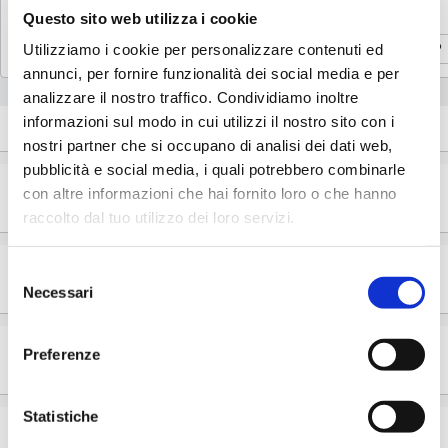
Questo sito web utilizza i cookie
Scopri di più
Scopri di più
6. Buoni regalo
Utilizziamo i cookie per personalizzare contenuti ed
Scopri di più
Scopri di più
annunci, per fornire funzionalità dei social media e per
analizzare il nostro traffico. Condividiamo inoltre
7. buoni regalo danneggiati
informazioni sul modo in cui utilizzi il nostro sito con i
nostri partner che si occupano di analisi dei dati web,
pubblicità e social media, i quali potrebbero combinarle
con altre informazioni che hai fornito loro o che hanno
8. credito/conto
raccolto dal tuo utilizzo dei loro servizi.
Selezione
9. pagamento e mezzi di pagamento
Necessari
del
consenso
Preferenze
10. Responsabilità
Statistiche
11. protezione del copyright