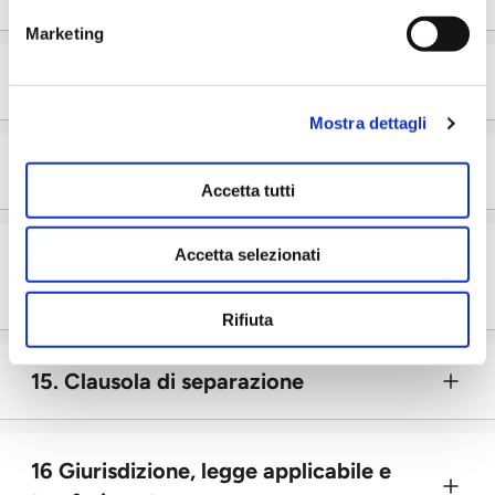
Marketing
12. protezione dei dati
Mostra dettagli
13. sede di lavoro
Accetta tutti
Accetta selezionati
14. modifiche alle GTC e ai regolamenti
per la casa e la balneazione
Rifiuta
15. Clausola di separazione
16 Giurisdizione, legge applicabile e