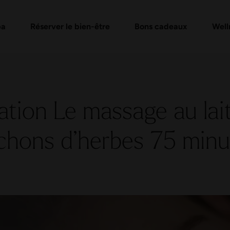
e
de bons d'achat
Formules Day Spa
Vérifier un bon cadeau
Massages et soins
FAQ bon
Évén
pa
Réserver le bien-être
Bons cadeaux
Well
tion Le massage au lai
chons d’herbes 75 minu