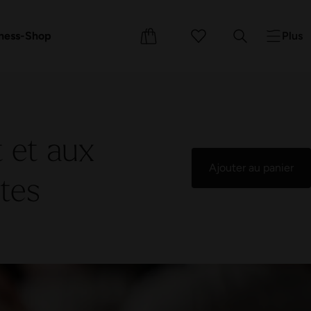
s cadeaux
ements
Cours
ness-Shop
Plus
t et aux
Ajouter au panier
tes