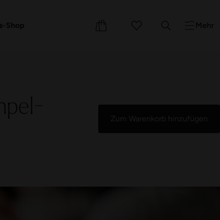
e
Events
Kurse
s-Shop
Mehr
mpel-
Zum Warenkorb hinzufügen