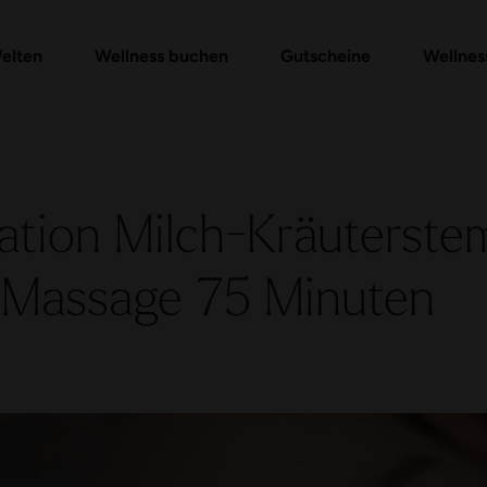
Gutschein-Shop
Day Spa Packages
Gutschein prüfen
Massagen & Anwendungen
FAQ Gutschein
elten
Wellness buchen
Gutscheine
Wellnes
ation Milch-Kräuterste
Massage 75 Minuten