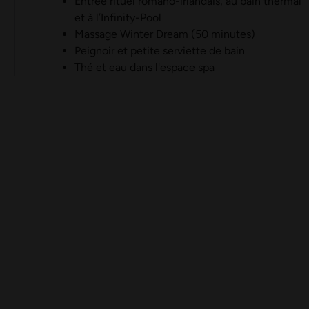
Entrée rituel romano-irlandais, au bain thermal
et à l’Infinity-Pool
Massage Winter Dream (50 minutes)
Peignoir et petite serviette de bain
Thé et eau dans l'espace spa