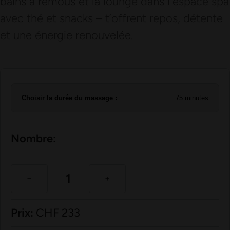
bains à remous et la lounge dans l`espace spa
avec thé et snacks – t’offrent repos, détente
et une énergie renouvelée.
Choisir la durée du massage :
75 minutes
Nombre:
Prix:
CHF
233