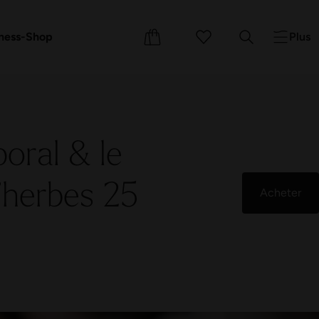
s cadeaux
ements
Cours
ness-Shop
Plus
oral & le
’herbes 25
Acheter