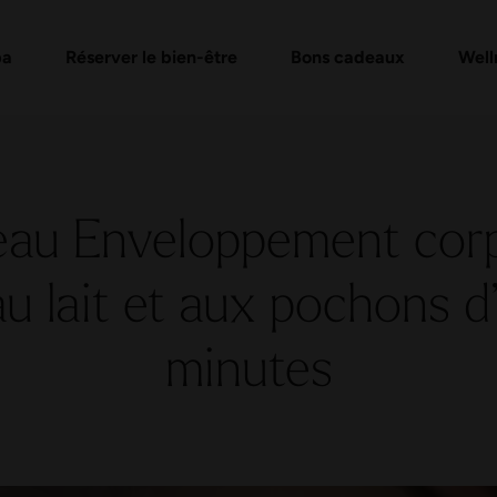
e
de bons d'achat
Formules Day Spa
Vérifier un bon cadeau
Massages et soins
FAQ bon
Évén
pa
Réserver le bien-être
Bons cadeaux
Well
au Enveloppement corp
u lait et aux pochons d
minutes