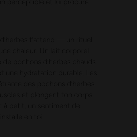
n perceptible et lui procure
d’herbes t’attend — un rituel
ce chaleur. Un lait corporel
ide de pochons d’herbes chauds
t une hydratation durable. Les
étrante des pochons d’herbes
muscles et plongent ton corps
t à petit, un sentiment de
installe en toi.