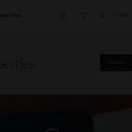
s cadeaux
ements
Cours
ness-Shop
Plus
erries
Acheter