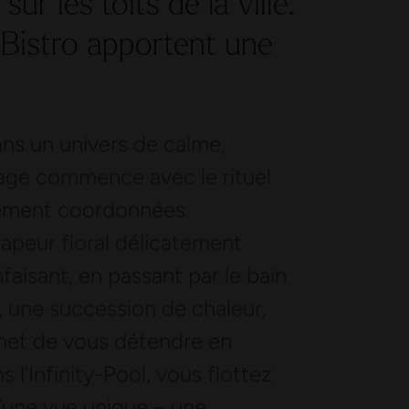
sur les toits de la ville.
 Bistro apportent une
.
ns un univers de calme,
yage commence avec le rituel
itement coordonnées
vapeur floral délicatement
aisant, en passant par le bain
, une succession de chaleur,
rmet de vous détendre en
 l’Infinity-Pool, vous flottez
 d’une vue unique – une