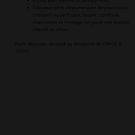
Entrée Bain thermal et Infinity-Pool
Délicieux petit-déjeuner avec Birchermüesli,
croissant ou petit pain, beurre, confiture,
charcuterie et fromage, un jus et une boisson
chaude au choix
Petit-déjeuner: du lundi au dimanche de 09h00 à
12h00.