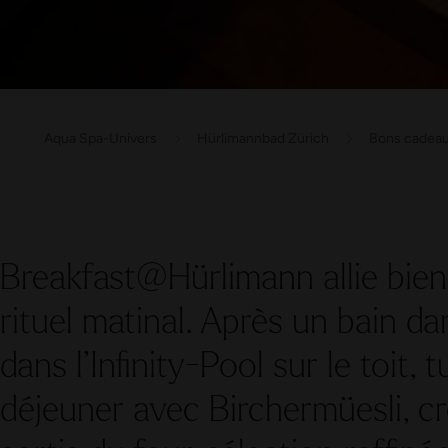
Aqua Spa-Univers
Hürlimannbad Zürich
Bons cadea
Breakfast@Hürlimann allie bien-
rituel matinal. Après un bain da
dans l’Infinity-Pool sur le toit, t
déjeuner avec Birchermüesli, cr