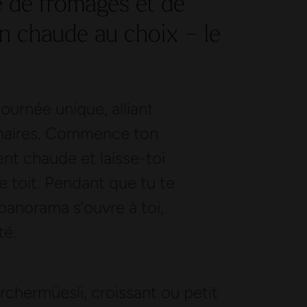
ée de fromages et de
on chaude au choix – le
urnée unique, alliant
linaires. Commence ton
nt chaude et laisse-toi
 le toit. Pendant que tu te
 panorama s’ouvre à toi,
té.
chermüesli, croissant ou petit