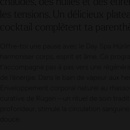
chaudes, des huiles et des éti
les tensions. Un délicieux platea
cocktail complètent ta parenth
Offre-toi une pause avec le Day Spa Hürli
harmoniser corps, esprit et âme. Ce progr
t’accompagne pas à pas vers une régénéra
de l’énergie. Dans le bain de vapeur aux he
Enveloppement corporal naturel au rhassou
curative de Rügen – un rituel de soin tradi
profondeur, stimule la circulation sanguine
douce.