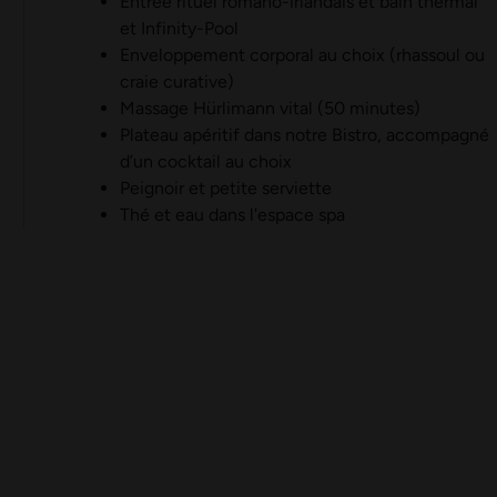
Entrée rituel romano-irlandais et bain thermal
et Infinity-Pool
Enveloppement corporal au choix (rhassoul ou
craie curative)
Massage Hürlimann vital (50 minutes)
Plateau apéritif dans notre Bistro, accompagné
d’un cocktail au choix
Peignoir et petite serviette
Thé et eau dans l'espace spa