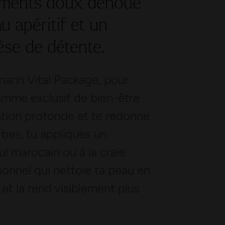
rements doux dénoue
u apéritif et un
èse de détente.
mann Vital Package, pour
amme exclusif de bien-être
tion profonde et te redonne
rbes, tu appliques un
l marocain ou à la craie
tionnel qui nettoie ta peau en
 et la rend visiblement plus